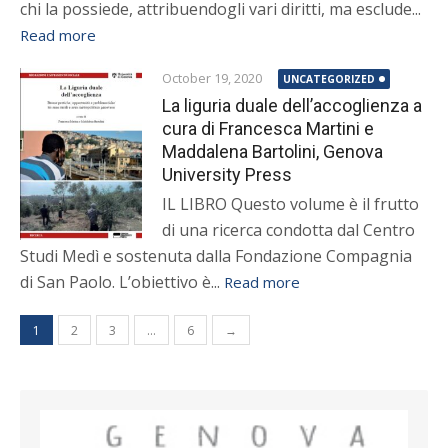
chi la possiede, attribuendogli vari diritti, ma esclude...
Read more
October 19, 2020
UNCATEGORIZED
La liguria duale dell’accoglienza a
cura di Francesca Martini e
Maddalena Bartolini, Genova
University Press
IL LIBRO Questo volume è il frutto
di una ricerca condotta dal Centro
Studi Medì e sostenuta dalla Fondazione Compagnia
di San Paolo. L’obiettivo è...
Read more
Posts pagination
1
2
3
…
6
→