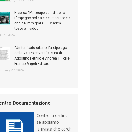
Ricerca “Partecipo quindi dono.
L’impegno solidale delle persone di
origine immigrata” – Scarica il
testo e il video
ril 5, 2024
“Un territorio orfano: l’arcipelago
della Val Polcevera” a cura di
Agostino Petrillo e Andrea T. Torre,
Franco Angeli Editore
bruary 27, 2024
entro Documentazione
Controlla on line
se abbiamo
la rivista che cerchi