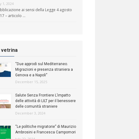
ly 1, 2024
bblicazione ai sensi della Legge 4 agosto
17 – articolo …
n vetrina
“Due approdi sul Mediterraneo.
Migrazioni e presenza straniera a
Genova e a Napoli”
December 15, 2025
Salute Senza Frontiere L’impatto
delle attività di LILT per il benessere
delle comunità straniere
December 3, 2024
“Le politiche migratorie” di Maurizio
Ambrosini e Francesca Campomori
July 22, 2024