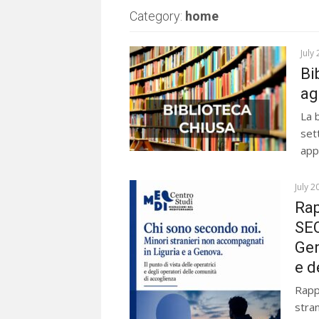
Category:
home
July
Bi
ag
La b
set
app
July 2
Rap
SEC
Gen
e d
Rapp
stra