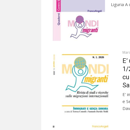
Liguria A 
Marc
E’
1/
cu
Sa
E' 
e S
Davi