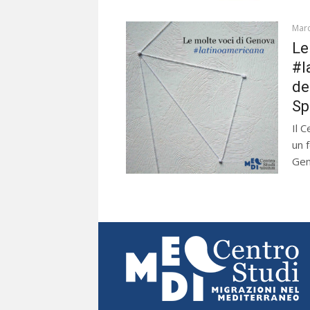
Marc
Le
#l
de
Sp
Il 
un 
Gen