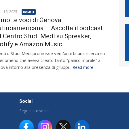
h 16, 2025
HOME
 molte voci di Genova
atinoamericana – Ascolta il podcast
l Centro Studi Medì su Spreaker,
otify e Amazon Music
Centro Studi Medì promosse vent’anni fa una ricerca su
fenomeno che aveva creato tanto “panico morale” a
ova intorno alla presenza di gruppi...
Read more
Social
Seguci sui social !