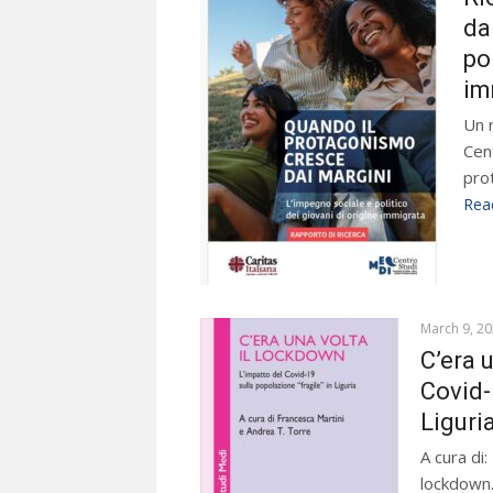
da
po
im
Un r
Cen
prot
Rea
March 9, 2
C’era 
Covid-
Liguri
A cura di:
lockdown.