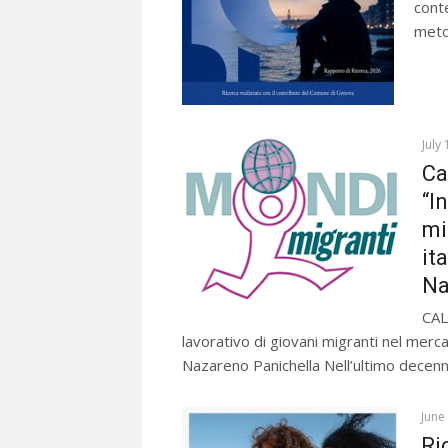
cont
meto
July
Ca
“I
mi
it
Na
CAL
lavorativo di giovani migranti nel mercat
Nazareno Panichella Nell’ultimo decenni
June
Ri