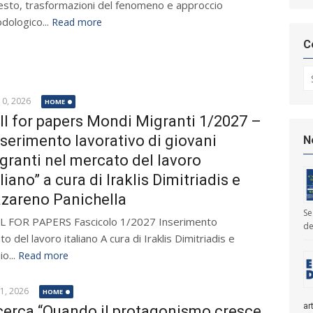
esto, trasformazioni del fenomeno e approccio
dologico...
Read more
C
Se
 10, 2026
HOME
ll for papers Mondi Migranti 1/2027 –
nserimento lavorativo di giovani
N
granti nel mercato del lavoro
aliano” a cura di Iraklis Dimitriadis e
zareno Panichella
Se
L FOR PAPERS Fascicolo 1/2027 Inserimento
de
o del lavoro italiano A cura di Iraklis Dimitriadis e
o...
Read more
 1, 2026
HOME
ar
cerca “Quando il protagonismo cresce