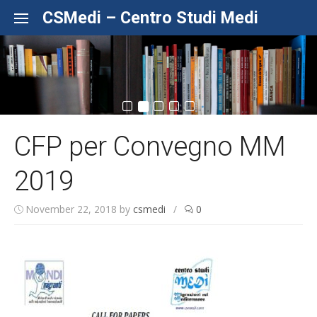
Skip to content
CSMedi – Centro Studi Medi
CFP per Convegno MM
2019
November 22, 2018
by
csmedi
/
0