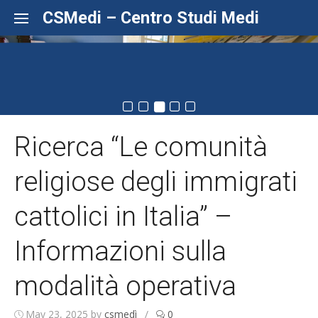
Skip to content
CSMedi – Centro Studi Medi
Ricerca “Le comunità
religiose degli immigrati
cattolici in Italia” –
Informazioni sulla
modalità operativa
May 23, 2025
by
csmedì
/
0