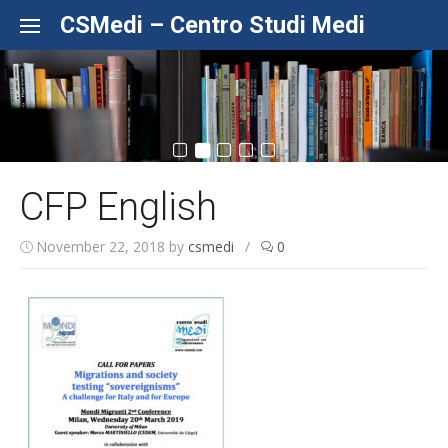
Skip to content
CSMedi – Centro Studi Medi
CFP English
November 22, 2018
by
csmedi
/
0