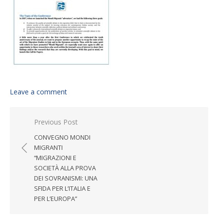
Leave a comment
Post navigation
Previous Post
CONVEGNO MONDI
MIGRANTI
“MIGRAZIONI E
SOCIETÀ ALLA PROVA
DEI SOVRANISMI: UNA
SFIDA PER L’ITALIA E
PER L’EUROPA”