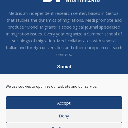
Medì is an independent research center, based in Genoa,
that studies the dynamics of migrations. Medì promote and
produce “Mondi Migranti” a sociological journal specialised
in migration issues. Every year organize a Summer school of
sociology of migration. Medì collaborates with several
Italian and foreign universities and other european research
centers.
Social
Seguci sui social !
We use cookies to optimize our website and our service.
Accept
Deny
© 2026 CSMedi - Centro Studi Medi
|
Via Balbi 16, 16124
Genova
|
C.F. 95116540105