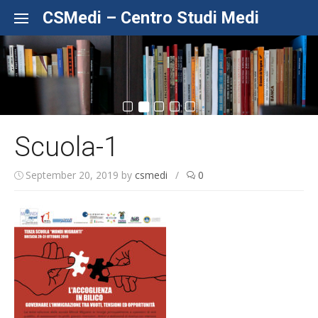
Skip to content
CSMedi – Centro Studi Medi
Scuola-1
September 20, 2019
by
csmedi
/
0