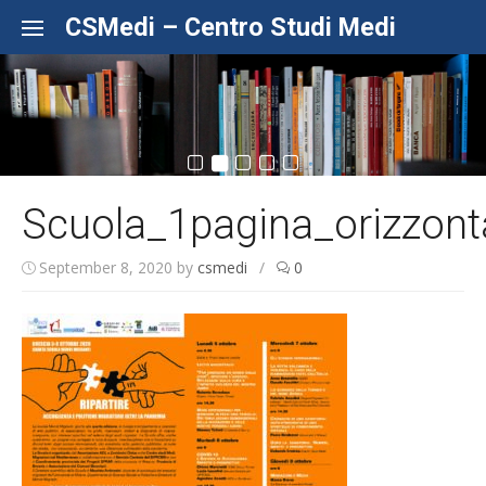
Skip to content
CSMedi – Centro Studi Medi
Scuola_1pagina_orizzont
September 8, 2020
by
csmedi
/
0