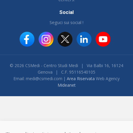
Social
Seguci sui social !
© 2026 CSMedi - Centro Studi Medi
|
Via Balbi 16, 16124
Genova
|
C.F. 95116540105
Email: medi@csmedi.com |
Area Riservata
Web Agency
Mideanet