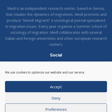
Medì is an independent research center, based in Genoa,
that studies the dynamics of migrations. Medì promote and
produce “Mondi Migranti” a sociological journal specialised
in migration issues. Every year organize a Summer school of
sociology of migration. Medì collaborates with several
Italian and foreign universities and other european research
centers.
Social
Seguci sui social !
We use cookies to optimize our website and our service.
Accept
Deny
© 2026 CSMedi - Centro Studi Medi
|
Via Balbi 16, 16124
Genova
|
C.F. 95116540105
Preferences
Email: medi@csmedi.com |
Area Riservata
Web Agency