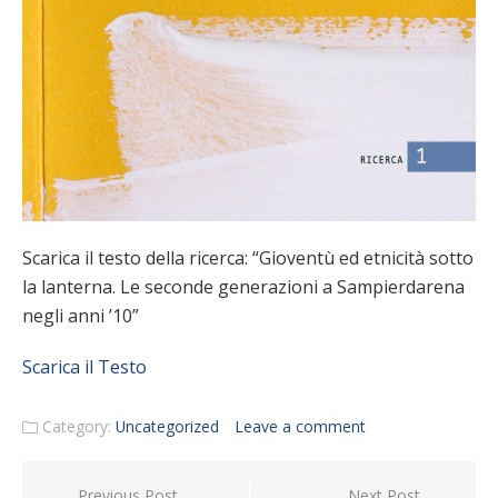
Scarica il testo della ricerca: “Gioventù ed etnicità sotto
la lanterna. Le seconde generazioni a Sampierdarena
negli anni ’10”
Scarica il Testo
Category:
Uncategorized
Leave a comment
Post navigation
Previous Post
Next Post