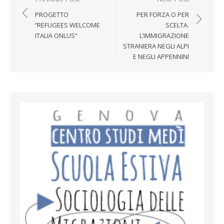
PROGETTO
PER FORZA O PER
“REFUGEES WELCOME
SCELTA.
ITALIA ONLUS”
L’IMMIGRAZIONE
STRANIERA NEGLI ALPI
E NEGLI APPENNINI