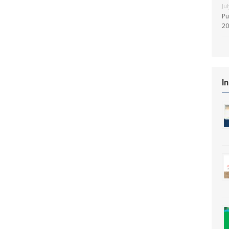
Ju
Pu
20
I