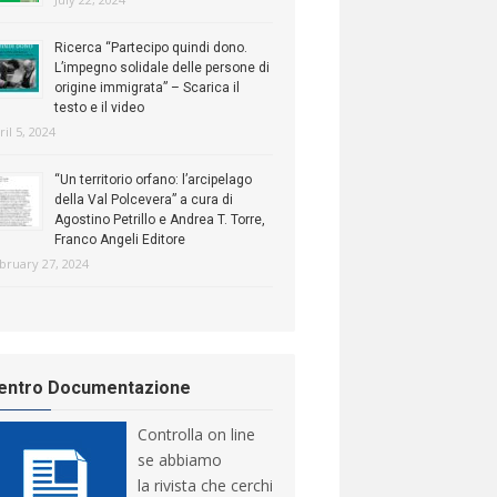
Ricerca “Partecipo quindi dono.
L’impegno solidale delle persone di
origine immigrata” – Scarica il
testo e il video
ril 5, 2024
“Un territorio orfano: l’arcipelago
della Val Polcevera” a cura di
Agostino Petrillo e Andrea T. Torre,
Franco Angeli Editore
bruary 27, 2024
entro Documentazione
Controlla on line
se abbiamo
la rivista che cerchi