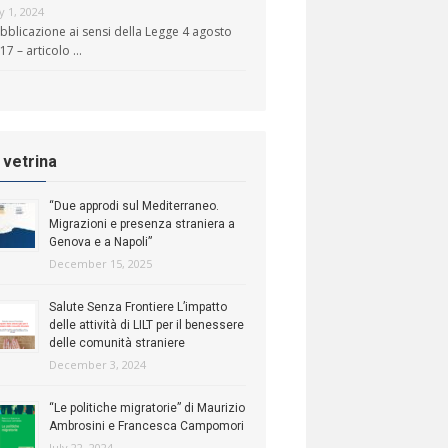
ly 1, 2024
bblicazione ai sensi della Legge 4 agosto
17 – articolo …
n vetrina
“Due approdi sul Mediterraneo.
Migrazioni e presenza straniera a
Genova e a Napoli”
December 15, 2025
Salute Senza Frontiere L’impatto
delle attività di LILT per il benessere
delle comunità straniere
December 3, 2024
“Le politiche migratorie” di Maurizio
Ambrosini e Francesca Campomori
July 22, 2024