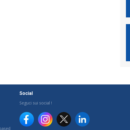
Social
Seguci sui social !
 based