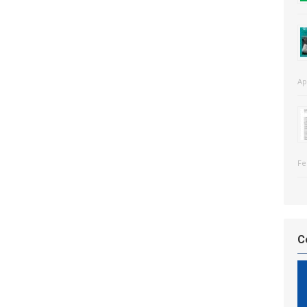
Ap
Fe
C