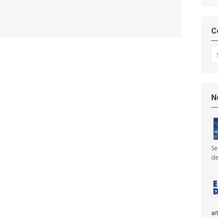
C
Se
N
Se
de
ar