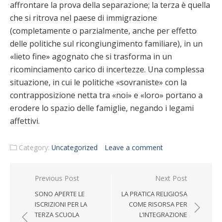
affrontare la prova della separazione; la terza è quella
che si ritrova nel paese di immigrazione
(completamente o parzialmente, anche per effetto
delle politiche sul ricongiungimento familiare), in un
«lieto fine» agognato che si trasforma in un
ricominciamento carico di incertezze. Una complessa
situazione, in cui le politiche «sovraniste» con la
contrapposizione netta tra «noi» e «loro» portano a
erodere lo spazio delle famiglie, negando i legami
affettivi.
Category:
Uncategorized
Leave a comment
Post navigation
Previous Post
Next Post
SONO APERTE LE
LA PRATICA RELIGIOSA
ISCRIZIONI PER LA
COME RISORSA PER
TERZA SCUOLA
L’INTEGRAZIONE