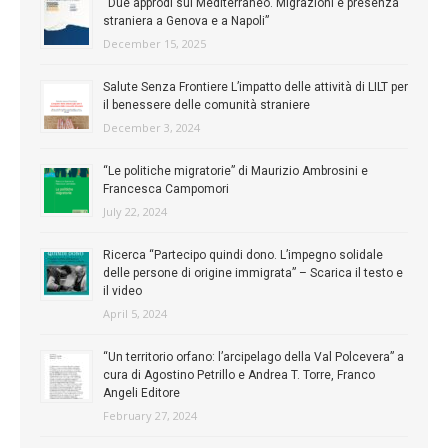
“Due approdi sul Mediterraneo. Migrazioni e presenza
straniera a Genova e a Napoli”
December 15, 2025
Salute Senza Frontiere L’impatto delle attività di LILT per
il benessere delle comunità straniere
December 3, 2024
“Le politiche migratorie” di Maurizio Ambrosini e
Francesca Campomori
July 22, 2024
Ricerca “Partecipo quindi dono. L’impegno solidale
delle persone di origine immigrata” – Scarica il testo e
il video
April 5, 2024
“Un territorio orfano: l’arcipelago della Val Polcevera” a
cura di Agostino Petrillo e Andrea T. Torre, Franco
Angeli Editore
February 27, 2024