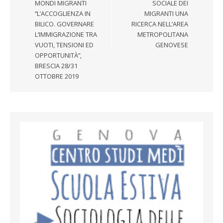
MONDI MIGRANTI
SOCIALE DEI
“L’ACCOGLIENZA IN
MIGRANTI UNA
BILICO. GOVERNARE
RICERCA NELL’AREA
L’IMMIGRAZIONE TRA
METROPOLITANA
VUOTI, TENSIONI ED
GENOVESE
OPPORTUNITÀ”,
BRESCIA 28/31
OTTOBRE 2019