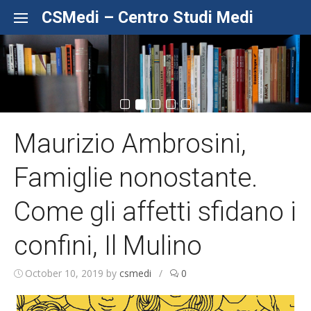
Skip to content
CSMedi – Centro Studi Medi
Maurizio Ambrosini,
Famiglie nonostante.
Come gli affetti sfidano i
confini, Il Mulino
October 10, 2019
by
csmedi
/
0