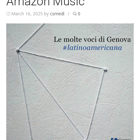
Amazon Music
March 16, 2025
by
csmedì
/
0