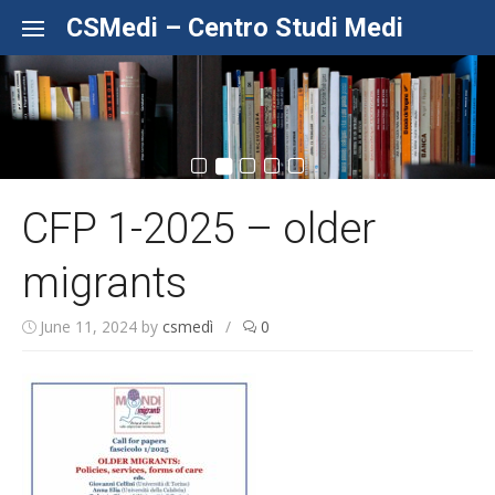
Skip to content
CSMedi – Centro Studi Medi
CFP 1-2025 – older
migrants
June 11, 2024
by
csmedì
/
0