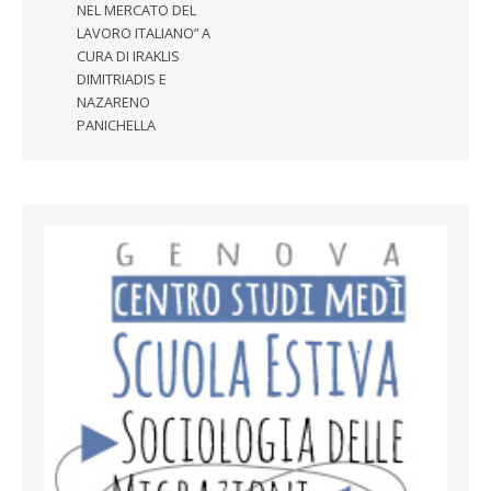
NEL MERCATO DEL
LAVORO ITALIANO” A
CURA DI IRAKLIS
DIMITRIADIS E
NAZARENO
PANICHELLA