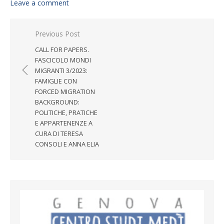
Leave a comment
Post navigation
Previous Post
CALL FOR PAPERS.
FASCICOLO MONDI
MIGRANTI 3/2023:
FAMIGLIE CON
FORCED MIGRATION
BACKGROUND:
POLITICHE, PRATICHE
E APPARTENENZE A
CURA DI TERESA
CONSOLI E ANNA ELIA