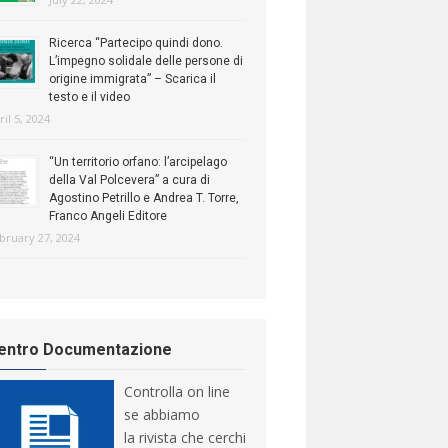
Ricerca “Partecipo quindi dono.
L’impegno solidale delle persone di
origine immigrata” – Scarica il
testo e il video
ril 5, 2024
“Un territorio orfano: l’arcipelago
della Val Polcevera” a cura di
Agostino Petrillo e Andrea T. Torre,
Franco Angeli Editore
bruary 27, 2024
entro Documentazione
Controlla on line
se abbiamo
la rivista che cerchi