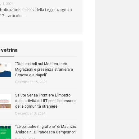
ly 1, 2024
bblicazione ai sensi della Legge 4 agosto
17 – articolo …
n vetrina
“Due approdi sul Mediterraneo.
Migrazioni e presenza straniera a
Genova e a Napoli”
December 15, 2025
Salute Senza Frontiere L’impatto
delle attività di LILT per il benessere
delle comunità straniere
December 3, 2024
“Le politiche migratorie” di Maurizio
Ambrosini e Francesca Campomori
July 22, 2024