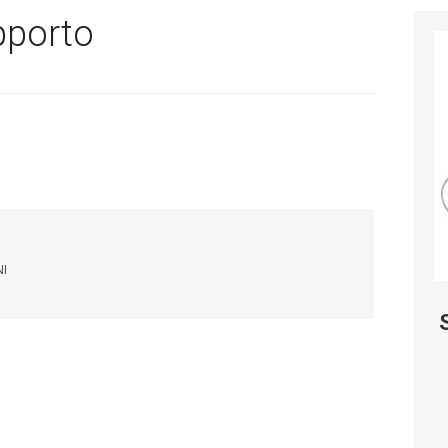
pporto
NI