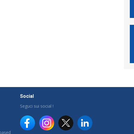
Social
Seguci sui social !
 based