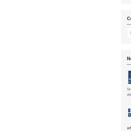
C
Se
N
Se
de
ar