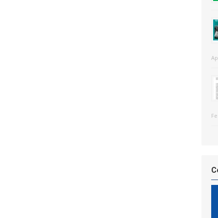
Ap
Fe
C