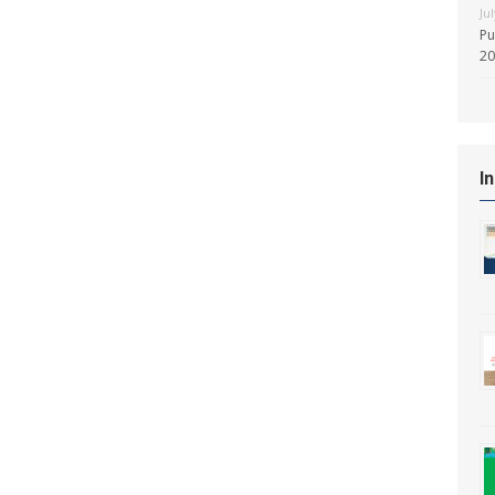
Ju
Pu
20
I