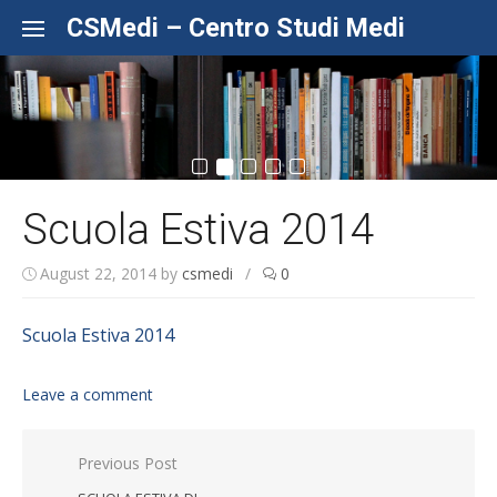
Skip to content
CSMedi – Centro Studi Medi
Scuola Estiva 2014
August 22, 2014
by
csmedi
/
0
Scuola Estiva 2014
Leave a comment
Post navigation
Previous Post