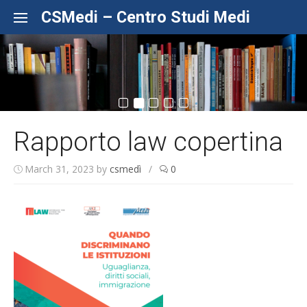
Skip to content
CSMedi – Centro Studi Medi
Rapporto law copertina
March 31, 2023
by
csmedì
/
0