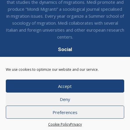
that studies the dynamics of migrations. Medì promote and
produce “Mondi Migranti” a sociological journal specialised
in migration issues. Every year organize a Summer school of
sociology of migration. Medì collaborates with several
Italian and foreign universities and other european research
centers.
Social
Seguci sui social !
We use cookies to optimize our website and our service.
Accept
Deny
© 2026 CSMedi - Centro Studi Medi
|
Via Balbi 16, 16124
Genova
|
C.F. 95116540105
Preferences
Email: medi@csmedi.com |
Area Riservata
Web Agency
Mideanet
Cookie Policy
Privacy