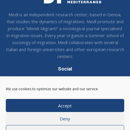
Medì is an independent research center, based in Genoa,
that studies the dynamics of migrations. Medì promote and
produce “Mondi Migranti” a sociological journal specialised
in migration issues. Every year organize a Summer school of
sociology of migration. Medì collaborates with several
Italian and foreign universities and other european research
centers.
Social
Seguci sui social !
We use cookies to optimize our website and our service.
Accept
Deny
© 2026 CSMedi - Centro Studi Medi
|
Via Balbi 16, 16124
Genova
|
C.F. 95116540105