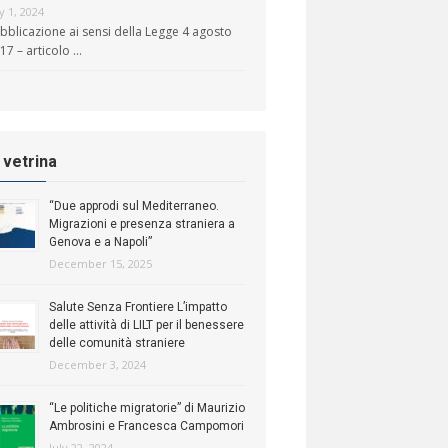
ly 1, 2024
bblicazione ai sensi della Legge 4 agosto
17 – articolo …
n vetrina
“Due approdi sul Mediterraneo.
Migrazioni e presenza straniera a
Genova e a Napoli”
December 15, 2025
Salute Senza Frontiere L’impatto
delle attività di LILT per il benessere
delle comunità straniere
December 3, 2024
“Le politiche migratorie” di Maurizio
Ambrosini e Francesca Campomori
July 22, 2024