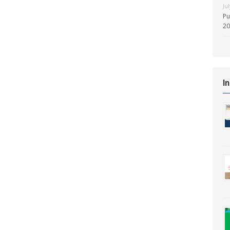
Ju
Pu
20
I