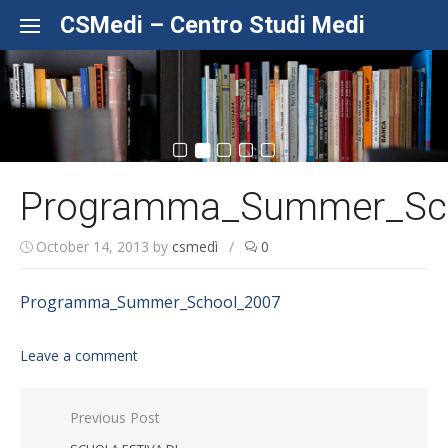
Skip to content
CSMedi – Centro Studi Medi
Programma_Summer_Sc
October 14, 2013
by
csmedì
/
0
Programma_Summer_School_2007
Leave a comment
Post navigation
Previous Post