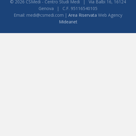
© 2026 CSMedi - Centro Studi Medi
|
Via Balbi 16, 16124
Genova
|
C.F. 95116540105
Email: medi@csmedi.com |
Area Riservata
Web Agency
Mideanet